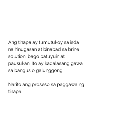
Ang tinapa ay tumutukoy sa isda 
na hinugasan at binabad sa brine 
solution, bago patuyuin at 
pausukan. Ito ay kadalasang gawa 
sa bangus o galunggong.
Narito ang proseso sa paggawa ng 
tinapa:
1.  Hugasan at linisin nang maigi 
ang isda.
2.  Ibabad ang isda sa brine 
solution sa loob ng 5 hanggang 6 