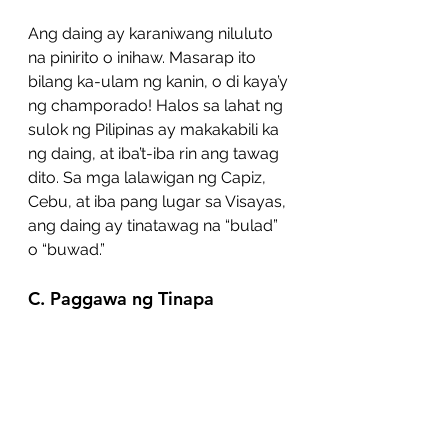
Ang daing ay karaniwang niluluto 
na pinirito o inihaw. Masarap ito 
bilang ka-ulam ng kanin, o di kaya’y 
ng champorado! Halos sa lahat ng 
sulok ng Pilipinas ay makakabili ka 
ng daing, at iba’t-iba rin ang tawag 
dito. Sa mga lalawigan ng Capiz, 
Cebu, at iba pang lugar sa Visayas, 
ang daing ay tinatawag na “bulad” 
o “buwad.”    
C. Paggawa ng Tinapa