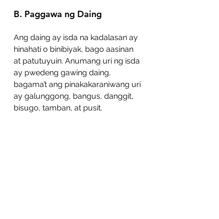
B. Paggawa ng Daing
Ang daing ay isda na kadalasan ay 
hinahati o binibiyak, bago aasinan 
at patutuyuin. Anumang uri ng isda 
ay pwedeng gawing daing, 
bagama’t ang pinakakaraniwang uri 
ay galunggong, bangus, danggit, 
bisugo, tamban, at pusit.