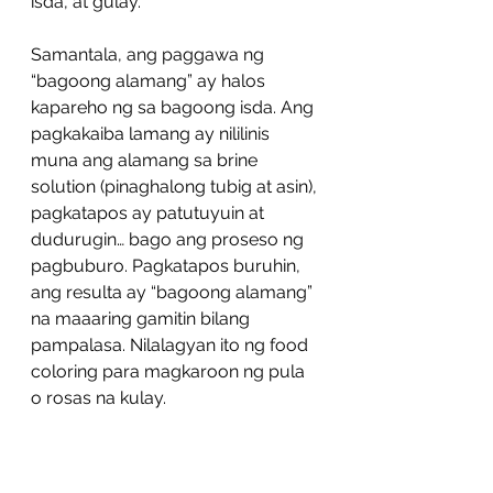
isda, at gulay.
Samantala, ang paggawa ng 
“bagoong alamang” ay halos 
kapareho ng sa bagoong isda. Ang 
pagkakaiba lamang ay nililinis 
muna ang alamang sa brine 
solution (pinaghalong tubig at asin), 
pagkatapos ay patutuyuin at 
dudurugin… bago ang proseso ng 
pagbuburo. Pagkatapos buruhin, 
ang resulta ay “bagoong alamang” 
na maaaring gamitin bilang 
pampalasa. Nilalagyan ito ng food 
coloring para magkaroon ng pula 
o rosas na kulay.