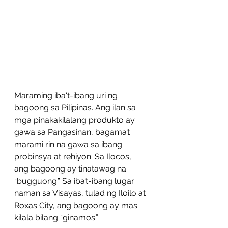
Maraming iba't-ibang uri ng 
bagoong sa Pilipinas. Ang ilan sa 
mga pinakakilalang produkto ay 
gawa sa Pangasinan, bagama’t 
marami rin na gawa sa ibang 
probinsya at rehiyon. Sa Ilocos, 
ang bagoong ay tinatawag na 
“bugguong.” Sa iba’t-ibang lugar 
naman sa Visayas, tulad ng Iloilo at 
Roxas City, ang bagoong ay mas 
kilala bilang “ginamos.”