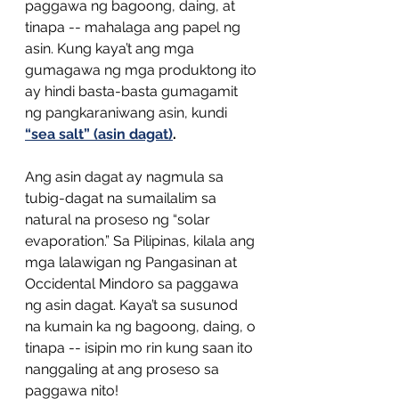
paggawa ng bagoong, daing, at 
tinapa -- mahalaga ang papel ng 
asin. Kung kaya’t ang mga 
gumagawa ng mga produktong ito 
ay hindi basta-basta gumagamit 
ng pangkaraniwang asin, kundi 
“sea salt” (asin dagat)
. 
Ang asin dagat ay nagmula sa 
tubig-dagat na sumailalim sa 
natural na proseso ng “solar 
evaporation.” Sa Pilipinas, kilala ang 
mga lalawigan ng Pangasinan at 
Occidental Mindoro sa paggawa 
ng asin dagat. Kaya’t sa susunod 
na kumain ka ng bagoong, daing, o 
tinapa -- isipin mo rin kung saan ito 
nanggaling at ang proseso sa 
paggawa nito! 