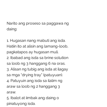
Narito ang proseso sa paggawa ng 
daing:
1. Hugasan nang mabuti ang isda. 
Hatiin ito at alisin ang lamang-loob, 
pagkatapos ay hugasan muli.
2. Ibabad ang isda sa brine solution 
sa loob ng 3 hanggang 6 na oras.
3. Alisan ng tubig ang isda at ilagay 
sa mga “drying tray” (patuyuan).
4. Patuyuin ang isda sa ilalim ng 
araw sa loob ng 2 hanggang 3 
araw.
5. Ibalot at iimbak ang daing o 
pinatuyong isda.