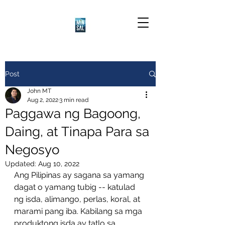
Post
John MT
Aug 2, 2022
3 min read
Paggawa ng Bagoong,
Daing, at Tinapa Para sa
Negosyo
Updated:
Aug 10, 2022
Ang Pilipinas ay sagana sa yamang 
dagat o yamang tubig -- katulad 
ng isda, alimango, perlas, koral, at 
marami pang iba. Kabilang sa mga 
produktong isda ay tatlo sa 