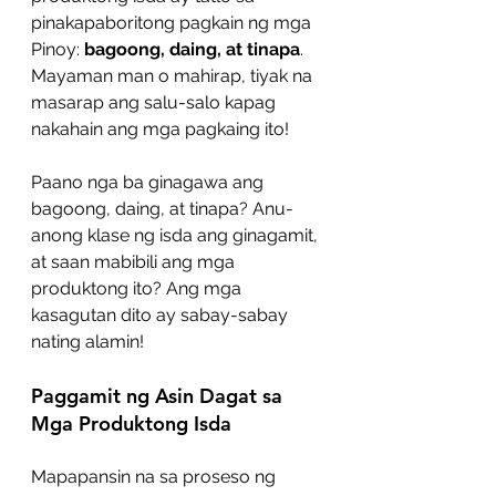
pinakapaboritong pagkain ng mga 
Pinoy: 
bagoong, daing, at tinapa
. 
Mayaman man o mahirap, tiyak na 
masarap ang salu-salo kapag 
nakahain ang mga pagkaing ito!
Paano nga ba ginagawa ang 
bagoong, daing, at tinapa? Anu-
anong klase ng isda ang ginagamit, 
at saan mabibili ang mga 
produktong ito? Ang mga 
kasagutan dito ay sabay-sabay 
nating alamin!
Paggamit ng Asin Dagat sa 
Mga Produktong Isda
Mapapansin na sa proseso ng 