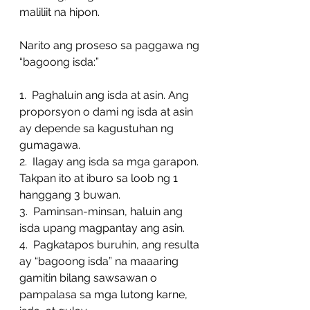
maliliit na hipon.
Narito ang proseso sa paggawa ng 
“bagoong isda:”
1.  Paghaluin ang isda at asin. Ang 
proporsyon o dami ng isda at asin 
ay depende sa kagustuhan ng 
gumagawa.
2.  Ilagay ang isda sa mga garapon. 
Takpan ito at iburo sa loob ng 1 
hanggang 3 buwan.
3.  Paminsan-minsan, haluin ang 
isda upang magpantay ang asin.
4.  Pagkatapos buruhin, ang resulta 
ay “bagoong isda” na maaaring 
gamitin bilang sawsawan o 
pampalasa sa mga lutong karne, 